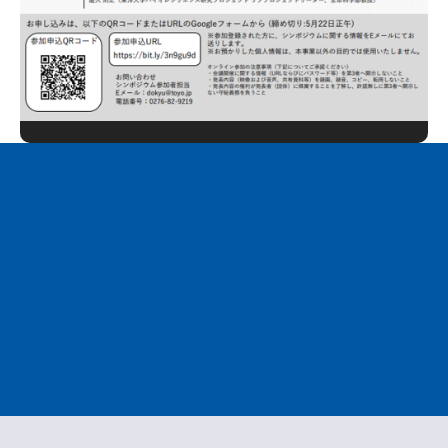
[!% if (image.url!="") { %]
[!% } %]
[%title%]