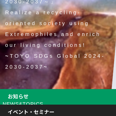
2030-2037～」
Realize a recycling-
oriented society using
Extremophiles and enrich
our living conditions!
~
TOYO SDGs Global 2024-
2030-2037
~
お知らせ
NEWS&TOPICS
イベント・セミナー