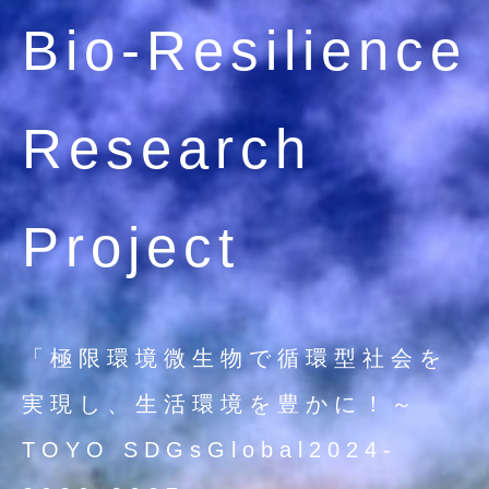
Bio-Resilience
Research
Project
「極限環境微生物で循環型社会を
実現し、生活環境を豊かに！～
TOYO SDGsGlobal2024-